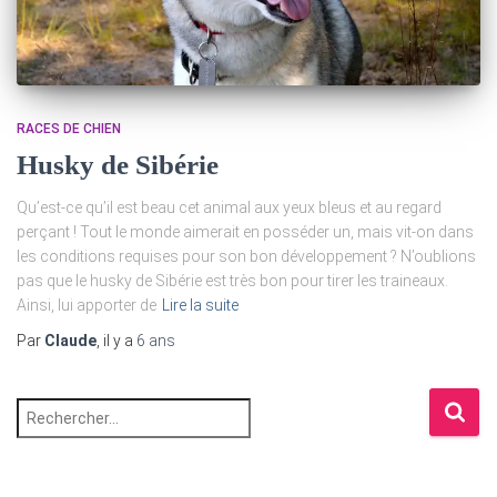
RACES DE CHIEN
Husky de Sibérie
Qu’est-ce qu’il est beau cet animal aux yeux bleus et au regard
perçant ! Tout le monde aimerait en posséder un, mais vit-on dans
les conditions requises pour son bon développement ? N’oublions
pas que le husky de Sibérie est très bon pour tirer les traineaux.
Ainsi, lui apporter de
Lire la suite
Par
Claude
, il y a
6 ans
R
e
c
h
e