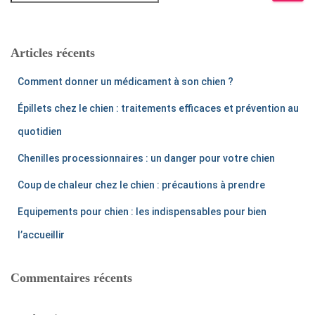
c
h
e
r
Articles récents
c
h
Comment donner un médicament à son chien ?
e
r
Épillets chez le chien : traitements efficaces et prévention au
:
quotidien
Chenilles processionnaires : un danger pour votre chien
Coup de chaleur chez le chien : précautions à prendre
Equipements pour chien : les indispensables pour bien
l’accueillir
Commentaires récents