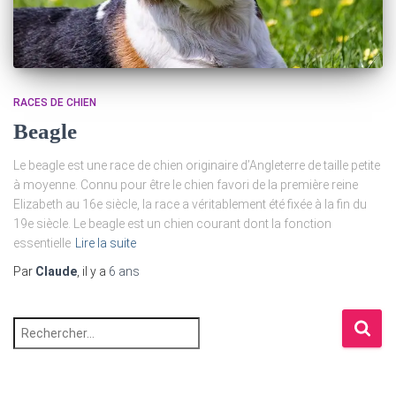
RACES DE CHIEN
Beagle
Le beagle est une race de chien originaire d’Angleterre de taille petite
à moyenne. Connu pour être le chien favori de la première reine
Elizabeth au 16e siècle, la race a véritablement été fixée à la fin du
19e siècle. Le beagle est un chien courant dont la fonction
essentielle
Lire la suite
Par
Claude
, il y a
6 ans
R
e
c
h
e