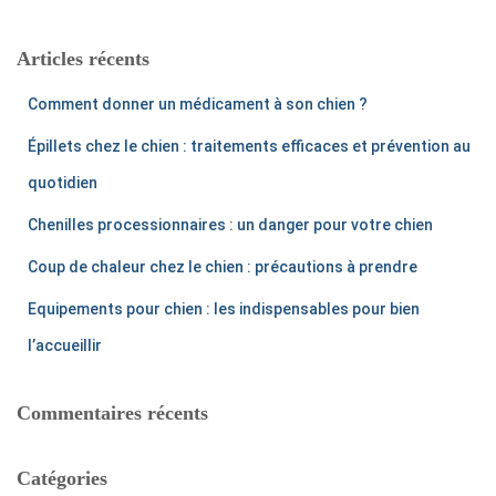
h
e
r
Articles récents
c
h
Comment donner un médicament à son chien ?
e
r
Épillets chez le chien : traitements efficaces et prévention au
:
quotidien
Chenilles processionnaires : un danger pour votre chien
Coup de chaleur chez le chien : précautions à prendre
Equipements pour chien : les indispensables pour bien
l’accueillir
Commentaires récents
Catégories