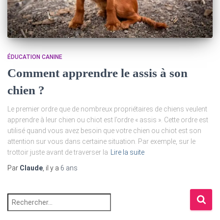
ÉDUCATION CANINE
Comment apprendre le assis à son
chien ?
Le premier ordre que de nombreux propriétaires de chiens veulent
apprendre à leur chien ou chiot est l’ordre « assis ». Cette ordre est
utilisé quand vous avez besoin que votre chien ou chiot est son
attention sur vous dans certaine situation. Par exemple, sur le
trottoir juste avant de traverser la
Lire la suite
Par
Claude
, il y a
6 ans
R
e
c